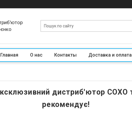
триб'ютор
оєнко
Главная
О нас
Контакты
Доставка и оплата
ксклюзивний дистриб'ютор COXO та
рекомендує!