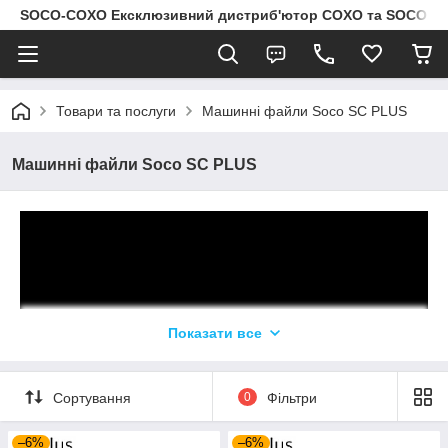
SOCO-COXO Ексклюзивний дистриб'ютор COXO та SOCO в Укр
Товари та послуги
Машинні файли Soco SC PLUS
Машинні файли Soco SC PLUS
Показати все
Сортування
0
Фільтри
–6%
–6%