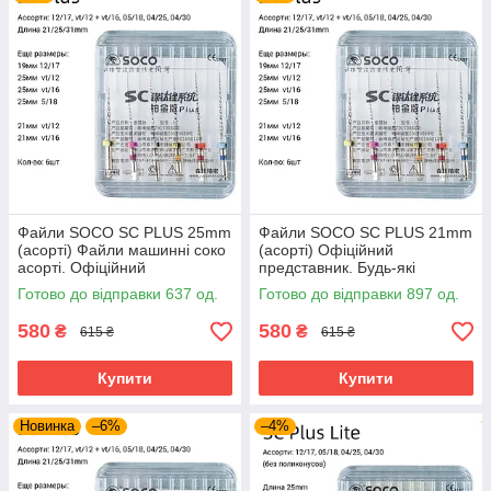
Файли SOCO SC PLUS 25mm
Файли SOCO SC PLUS 21mm
(асорті) Файли машинні соко
(асорті) Офіційний
асорті. Офіційний
представник. Будь-які
представник. Будь-які
розміри завжди в наявності.
Готово до відправки 637 од.
Готово до відправки 897 од.
розміри
580
580
₴
₴
615 ₴
615 ₴
Купити
Купити
Новинка
–6%
–4%