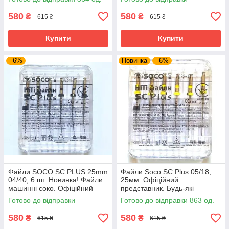
580
580
₴
₴
615 ₴
615 ₴
Купити
Купити
–6%
Новинка
–6%
Файли SOCO SC PLUS 25mm
Файли Soco SC Plus 05/18,
04/40, 6 шт. Новинка! Файли
25мм. Офіційний
машинні соко. Офіційний
представник. Будь-які
представник. Оригінал.
розміри завжди в наявності.
Готово до відправки
Готово до відправки 863 од.
580
580
₴
₴
615 ₴
615 ₴