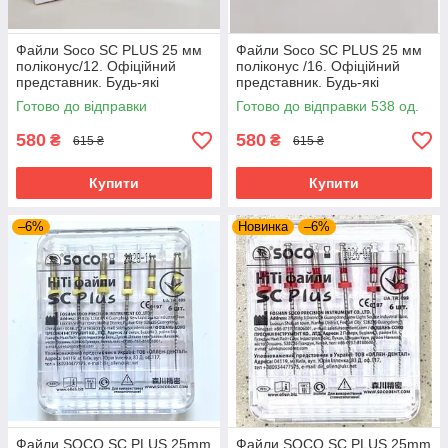
Файли Soco SC PLUS 25 мм
Файли Soco SC PLUS 25 мм
поліконус/12. Офіційний
поліконус /16. Офіційний
представник. Будь-які
представник. Будь-які
розміри завжди є.
розміри завжди є.
Готово до відправки
Готово до відправки 538 од.
580
580
₴
₴
615 ₴
615 ₴
Купити
Купити
–6%
Новинка
–6%
Файли SOCO SC PLUS 25mm
Файли SOCO SC PLUS 25mm