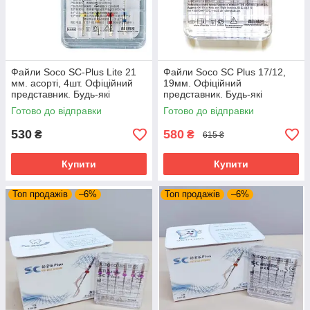
Файли Soco SC-Plus Lite 21
Файли Soco SC Plus 17/12,
мм. асорті, 4шт. Офіційний
19мм. Офіційний
представник. Будь-які
представник. Будь-які
розміри завжди в наявності.
розміри завжди в наявності.
Готово до відправки
Готово до відправки
530
580
₴
₴
615 ₴
Купити
Купити
Топ продажів
–6%
Топ продажів
–6%