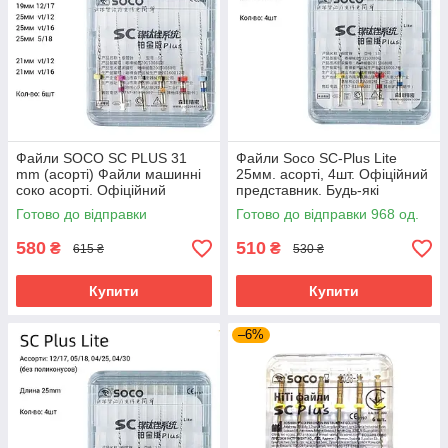
Файли SOCO SC PLUS 31
Файли Soco SC-Plus Lite
mm (асорті) Файли машинні
25мм. асорті, 4шт. Офіційний
соко асорті. Офіційний
представник. Будь-які
представник. Будь-які
розміри завжди в наявності.
Готово до відправки
Готово до відправки 968 од.
розміри
580
510
₴
₴
615 ₴
530 ₴
Купити
Купити
–6%