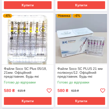
Купити
Купити
–6%
Новинка
–6%
Файли Soco SC Plus 05/18,
Файли Soco SC PLUS 21 мм
21мм. Офіційний
поліконус/12. Офіційний
представник. Будь-які
представник. Будь-які
розміри завжди в наявності.
розміри завжди є.
Готово до відправки
Готово до відправки
580
580
₴
₴
615 ₴
615 ₴
Купити
Купити