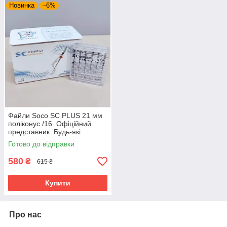
Новинка
–6%
Файли Soco SC PLUS 21 мм
поліконус /16. Офіційний
представник. Будь-які
розміри завжди є.
Готово до відправки
580
₴
615 ₴
Купити
Про нас