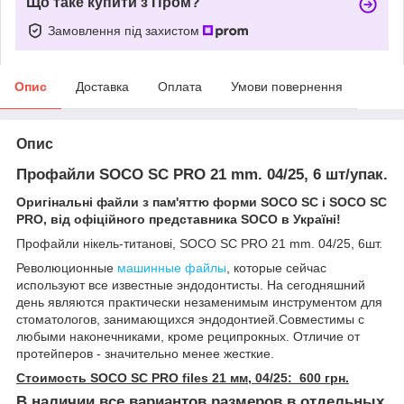
Що таке купити з Пром?
Замовлення під захистом
Опис
Доставка
Оплата
Умови повернення
Опис
Профайли SOCO SC PRO 21 mm. 04/25, 6 шт/упак.
Оригінальні файли з пам'яттю форми SOCO SC і SOCO SC
PRO, від офіційного представника SOCO в Україні!
Профайли нікель-титанові, SOCO SC PRO 21 mm. 04/25, 6шт.
Революционные
машинные файлы
, которые сейчас
используют все известные эндодонтисты. На сегодняшний
день являются практически незаменимым инструментом для
стоматологов, занимающихся эндодонтией.Совместимы с
любыми наконечниками, кроме реципрокных. Отличие от
протейперов - значительно менее жесткие.
Стоимость SOCO SC PRO files 21 мм, 04/25: 600 грн.
В наличии все вариантов размеров в отдельных