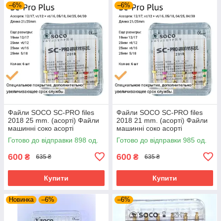
–6%
–6%
Файли SOCO SC-PRO files
Файли SOCO SC-PRO files
2018 25 mm. (асорті) Файли
2018 21 mm. (асорті) Файли
машинні соко асорті
машинні соко асорті
Готово до відправки 898 од.
Готово до відправки 985 од.
600
600
₴
₴
635 ₴
635 ₴
Купити
Купити
Новинка
–6%
–6%