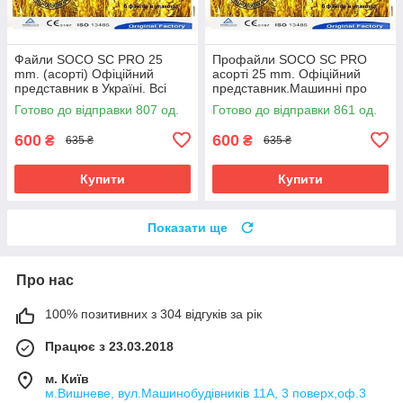
Файли SOCO SC PRO 25
Профайли SOCO SC PRO
mm. (асорті) Офіційний
асорті 25 mm. Офіційний
представник в Україні. Всі
представник.Машинні про
розміри. Профайли соко
файли соко, файли coxo
Готово до відправки 807 од.
Готово до відправки 861 од.
600
600
₴
₴
635 ₴
635 ₴
Купити
Купити
Показати ще
Про нас
100% позитивних з 304 відгуків за рік
Працює з 23.03.2018
м. Київ
м.Вишневе, вул.Машинобудівників 11А, 3 поверх,оф.3