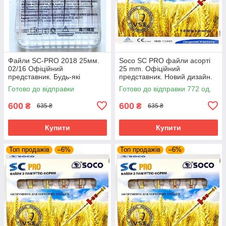
Файли SC-PRO 2018 25мм.
Soco SC PRO файли асорті
02/16 Офіційний
25 mm. Офіційний
представник. Будь-які
представник. Новий дизайн.
розміри завжди в наявності.
Усі розміри.Про файли соко
Готово до відправки
Готово до відправки 772 од.
coxo профалы
600
600
₴
₴
635 ₴
635 ₴
Купити
Купити
Топ продажів
–6%
Топ продажів
–6%