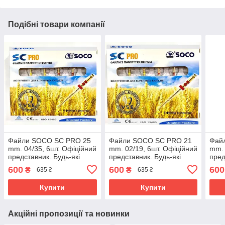
Подібні товари компанії
Файли SOCO SC PRO 25
Файли SOCO SC PRO 21
Фай
mm. 04/35, 6шт. Офіційний
mm. 02/19, 6шт. Офіційний
mm. 
представник. Будь-які
представник. Будь-які
пред
розміри завжди в
розміри завжди в
розм
600
600
600
₴
₴
635 ₴
635 ₴
наявності.
наявності.
наяв
Купити
Купити
Акційні пропозиції та новинки