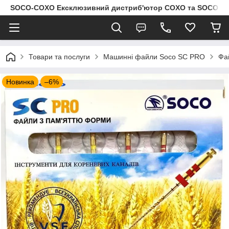
SOCO-COXO Ексклюзивний дистриб'ютор COXO та SOCO в Укр
Товари та послуги
Машинні файли Soco SC PRO
Фа
Новинка
–6%