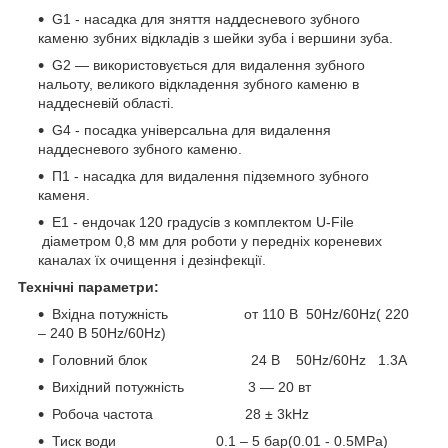
G1 - насадка для зняття наддесневого зубного
каменю зубних відкладів з шейки зуба і вершини зуба.
G2 — використовується для видалення зубного
нальоту, великого відкладення зубного каменю в
наддесневій області.
G4 - посадка універсальна для видалення
наддесневого зубного каменю.
П1 - насадка для видалення підземного зубного
каменя.
E1 - ендочак 120 градусів з комплектом U-File
діаметром 0,8 мм для роботи у передніх кореневих
каналах їх очищення і дезінфекції.
Технічні параметри:
Вхідна потужність от 110 В 50Hz/60Hz( 220
– 240 В 50Hz/60Hz)
Головний блок 24 В 50Hz/60Hz 1.3A
Вихідний потужність 3 — 20 вт
Робоча частота 28 ± 3kHz
Тиск води 0.1 – 5 бар(0.01 - 0.5MPa)