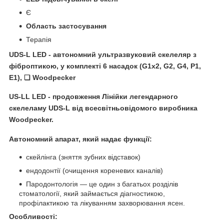
Є
Область застосування
Терапія
UDS-L LED - автономний ультразвуковий скелеляр з
фіброптикою, у комплекті 6 насадок (G1x2, G2, G4, P1,
E1), ❏ Woodpecker
US-LL LED - продовження Лінійки легендарного
скелеламу UDS-L від всесвітньовідомого виробника
Woodpecker.
Автономний апарат, який надає функції:
скейлінга (зняття зубних відставок)
ендодонтії (очищення кореневих каналів)
Пародонтологія — це один з багатьох розділів
стоматології, який займається діагностикою,
профілактикою та лікуванням захворювання ясен.
Особливості: