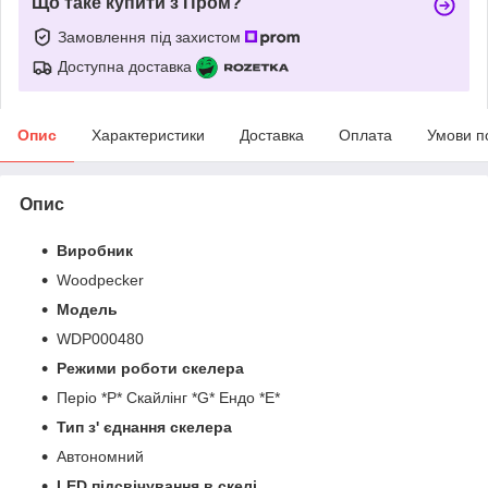
Що таке купити з Пром?
Замовлення під захистом
Доступна доставка
Опис
Характеристики
Доставка
Оплата
Умови п
Опис
Виробник
Woodpecker
Модель
WDP000480
Режими роботи скелера
Періо *Р* Скайлінг *G* Ендо *Е*
Тип з' єднання скелера
Автономний
LED підсвічування в скелі