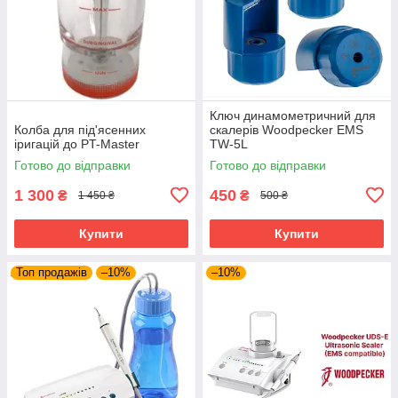
Ключ динамометричний для
Колба для під'ясенних
скалерів Woodpecker EMS
іригацій до PT-Master
TW-5L
Готово до відправки
Готово до відправки
1 300
450
₴
₴
1 450 ₴
500 ₴
Купити
Купити
Топ продажів
–10%
–10%