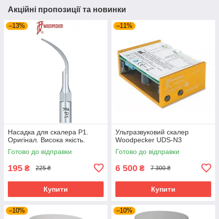
Акційні пропозиції та новинки
–13%
–11%
Насадка для скалера P1.
Ультразвуковий скалер
Оригінал. Висока якість.
Woodpecker UDS-N3
Готово до відправки
Готово до відправки
195
6 500
₴
₴
225 ₴
7 300 ₴
Купити
Купити
–10%
–10%