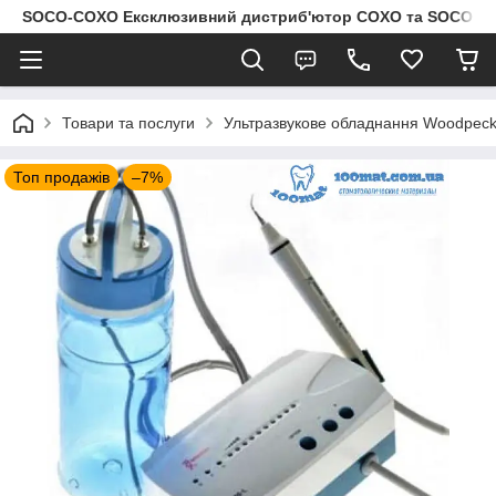
SOCO-COXO Ексклюзивний дистриб'ютор COXO та SOCO в Укр
Товари та послуги
Ультразвукове обладнання Woodpeck
Топ продажів
–7%