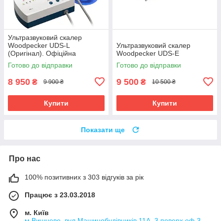
Ультразвуковий скалер
Woodpecker UDS-L
Ультразвуковий скалер
(Оригінал). Офіційна
Woodpecker UDS-E
гарантія!
Готово до відправки
Готово до відправки
8 950
9 500
₴
₴
9 900 ₴
10 500 ₴
Купити
Купити
Показати ще
Про нас
100% позитивних з 303 відгуків за рік
Працює з 23.03.2018
м. Київ
м.Вишневе, вул.Машинобудівників 11А, 3 поверх,оф.3