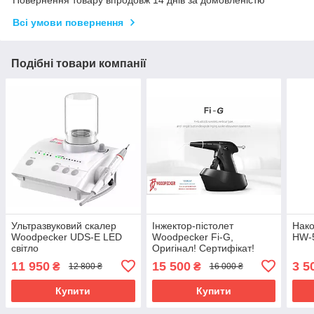
Повернення товару впродовж 14 днів за домовленістю
Всі умови повернення
Подібні товари компанії
Ультразвуковий скалер
Інжектор-пістолет
Нако
Woodpecker UDS-E LED
Woodpecker Fi-G,
HW-
світло
Оригінал! Сертифікат!
Гарантія офіційна!
11 950
15 500
3 5
₴
₴
12 800 ₴
16 000 ₴
Купити
Купити