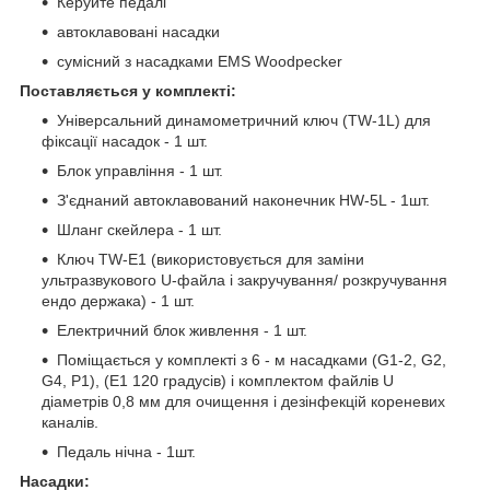
Керуйте педалі
автоклавовані насадки
сумісний з насадками EMS Woodpecker
Поставляється у комплекті:
Універсальний динамометричний ключ (TW-1L) для
фіксації насадок - 1 шт.
Блок управління - 1 шт.
З'єднаний автоклавований наконечник HW-5L - 1шт.
Шланг скейлера - 1 шт.
Ключ TW-E1 (використовується для заміни
ультразвукового U-файла і закручування/ розкручування
ендо держака) - 1 шт.
Електричний блок живлення - 1 шт.
Поміщається у комплекті з 6 - м насадками (G1-2, G2,
G4, P1), (E1 120 градусів) і комплектом файлів U
діаметрів 0,8 мм для очищення і дезінфекцій кореневих
каналів.
Педаль нічна - 1шт.
Насадки: