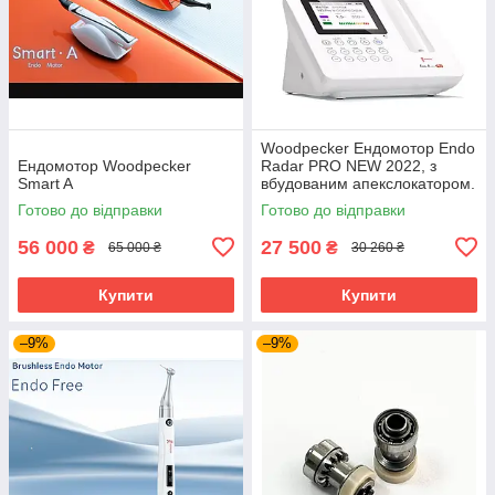
Woodpecker Ендомотор Endo
Ендомотор Woodpecker
Radar PRO NEW 2022, з
Smart A
вбудованим апекслокатором.
Сертифікат! Гарантія!
Готово до відправки
Готово до відправки
56 000
27 500
₴
₴
65 000 ₴
30 260 ₴
Купити
Купити
–9%
–9%