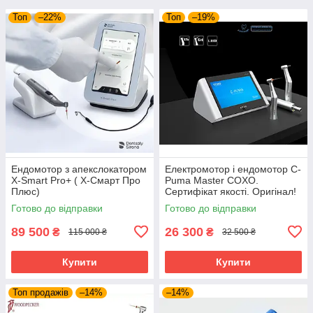
Топ
–22%
Топ
–19%
Ендомотор з апекслокатором
Електромотор і ендомотор C-
X-Smart Pro+ ( Х-Смарт Про
Puma Master COXO.
Плюс)
Сертифікат якості. Оригінал!
Готово до відправки
Готово до відправки
89 500
26 300
₴
₴
115 000 ₴
32 500 ₴
Купити
Купити
Топ продажів
–14%
–14%