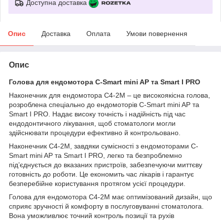
Доступна доставка
Опис
Доставка
Оплата
Умови повернення
Опис
Голова для ендомотора C-Smart mini AP та Smart I PRO
Наконечник для ендомотора C4-2M – це високоякісна голова,
розроблена спеціально до ендомоторів C-Smart mini AP та
Smart I PRO. Надає високу точність і надійність під час
ендодонтичного лікування, щоб стоматологи могли
здійснювати процедури ефективно й контрольовано.
Наконечник C4-2M, завдяки сумісності з ендомоторами C-
Smart mini AP та Smart I PRO, легко та безпроблемно
під’єднується до вказаних пристроїв, забезпечуючи миттєву
готовність до роботи. Це економить час лікарів і гарантує
безперебійне користування протягом усієї процедури.
Голова для ендомотора C4-2M має оптимізований дизайн, що
сприяє зручності й комфорту в послуговуванні стоматолога.
Вона уможливлює точний контроль позиції та рухів