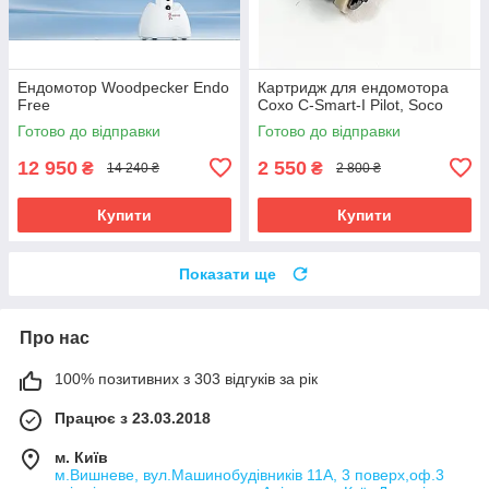
Eндомотор Woodpecker Endo
Картридж для ендомотора
Free
Coxo C-Smart-I Pilot, Soco
Готово до відправки
Готово до відправки
12 950
2 550
₴
₴
14 240 ₴
2 800 ₴
Купити
Купити
Показати ще
Про нас
100% позитивних з 303 відгуків за рік
Працює з 23.03.2018
м. Київ
м.Вишневе, вул.Машинобудівників 11А, 3 поверх,оф.3