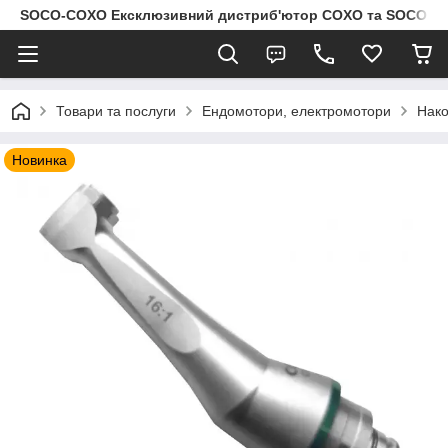
SOCO-COXO Ексклюзивний дистриб'ютор COXO та SOCO в Укр
Товари та послуги
Ендомотори, електромотори
Нако
Новинка