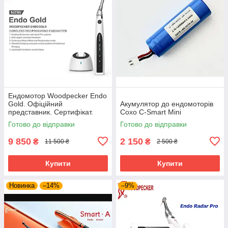
Ендомотор Woodpecker Endo
Gold. Офіційний
Акумулятор до ендомоторів
представник. Сертифікат.
Coxo C-Smart Mini
Гарантія 12 місяців! Сервіс.
Готово до відправки
Готово до відправки
9 850
2 150
₴
₴
11 500 ₴
2 500 ₴
Купити
Купити
Новинка
–14%
–9%