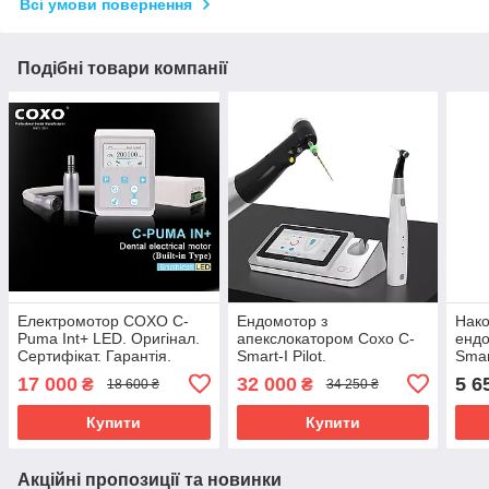
Всі умови повернення
Подібні товари компанії
Електромотор COXO C-
Ендомотор з
Нако
Puma Int+ LED. Оригінал.
апекслокатором Coxo C-
енд
Сертифікат. Гарантія.
Smart-I Pilot.
Smar
Сертифікований в Україні.
17 000
32 000
5 6
₴
₴
18 600 ₴
34 250 ₴
Гарантія! Офіційний!
Купити
Купити
Акційні пропозиції та новинки