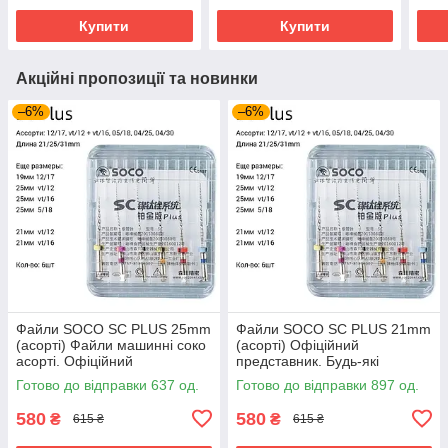
Купити
Купити
Акційні пропозиції та новинки
–6%
–6%
Файли SOCO SC PLUS 25mm
Файли SOCO SC PLUS 21mm
(асорті) Файли машинні соко
(асорті) Офіційний
асорті. Офіційний
представник. Будь-які
представник. Будь-які
розміри завжди в наявності.
Готово до відправки 637 од.
Готово до відправки 897 од.
розміри
580
580
₴
₴
615 ₴
615 ₴