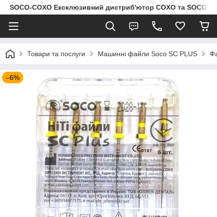
SOCO-COXO Ексклюзивний дистриб'ютор COXO та SOCO в Укр
Товари та послуги
Машинні файли Soco SC PLUS
Фа
–6%