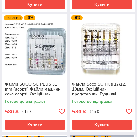
Купити
Купити
Новинка
–6%
–6%
Файли SOCO SC PLUS 31
Файли Soco SC Plus 17/12,
mm (асорті) Файли машинні
19мм. Офіційний
соко асорті. Офіційний
представник. Будь-які
представник. Будь-які
розміри завжди в наявності.
Готово до відправки
Готово до відправки
розміри
580
580
₴
₴
615 ₴
615 ₴
Купити
Купити