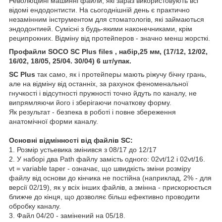
Революційні машинні файли, які зараз використовують всі
відомі ендодонтисти. На сьогоднішній день є практично
незамінним інструментом для стоматологів, які займаються
эндодонтией. Сумісні з будь-якими наконечниками, крім
реципрокних. Відміну від протейперов - значно менш жорсткі.
Профайли SOCO SC Plus files , набір,25 мм, (17/12, 12/02,
16/02, 18/05, 25/04. 30/04) 6 шт/упак.
SC Plus
так само, як і протейперы мають ріжучу бічну грань,
але на відміну від останніх, за рахунок феноменальної
гнучкості і відсутності пружності точно йдуть по каналу, не
випрямляючи його і зберігаючи початкову форму.
Як результат - безпека в роботі і повне збереження
анатомічної форми каналу.
Основні відмінності від файлів SC:
1. Розмір устьевика змінився з 08/17 до 12/17
2. У наборі два Path файлу замість одного: 02vt/12 і 02vt/16.
vt = variable taper - означає, що швидкість зміни розміру
файлу від основи до кінчика не постійна (наприклад, 2% - для
версії 02/19), як у всіх інших файлів, а змінна - прискорюється
ближче до кінця, що дозволяє більш ефективно проводити
обробку каналу.
3. Файл 04/20 - замінений на 05/18.