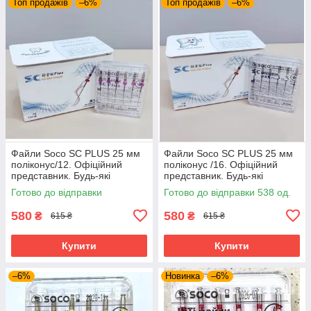
Топ продажів
–6%
Топ продажів
–6%
Файли Soco SC PLUS 25 мм
Файли Soco SC PLUS 25 мм
поліконус/12. Офіційний
поліконус /16. Офіційний
представник. Будь-які
представник. Будь-які
розміри завжди є.
розміри завжди є.
Готово до відправки
Готово до відправки 538 од.
580
580
₴
₴
615 ₴
615 ₴
Купити
Купити
–6%
Новинка
–6%