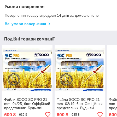
Умови повернення
Повернення товару впродовж 14 днів за домовленістю
Всі умови повернення
Подібні товари компанії
Файли SOCO SC PRO 21
Файли SOCO SC PRO 21
Фай
mm. 04/25, 6шт. Офіційний
mm. 02/19, 6шт. Офіційний
mm. 
представник. Будь-які
представник. Будь-які
пред
розміри завжди в
розміри завжди в
розм
600
600
600
₴
₴
635 ₴
635 ₴
наявності.
наявності.
наяв