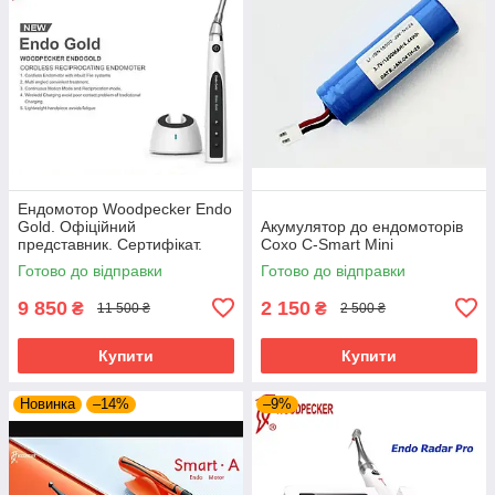
Ендомотор Woodpecker Endo
Gold. Офіційний
Акумулятор до ендомоторів
представник. Сертифікат.
Coxo C-Smart Mini
Гарантія 12 місяців! Сервіс.
Готово до відправки
Готово до відправки
9 850
2 150
₴
₴
11 500 ₴
2 500 ₴
Купити
Купити
Новинка
–14%
–9%