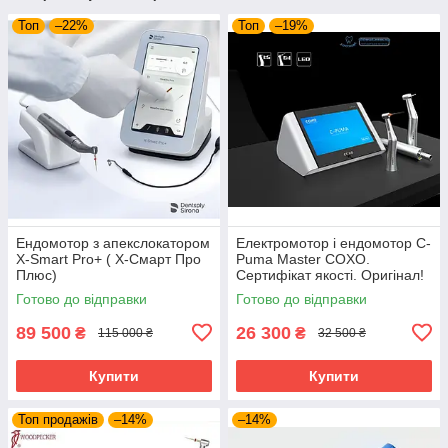
Топ
–22%
Топ
–19%
Ендомотор з апекслокатором
Електромотор і ендомотор C-
X-Smart Pro+ ( Х-Смарт Про
Puma Master COXO.
Плюс)
Сертифікат якості. Оригінал!
Готово до відправки
Готово до відправки
89 500
26 300
₴
₴
115 000 ₴
32 500 ₴
Купити
Купити
Топ продажів
–14%
–14%