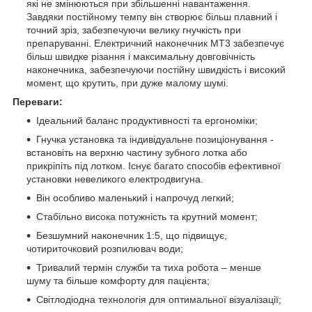
які не змінюються при збільшенні навантаження.
Завдяки постійному темпу він створює більш плавний і
точний зріз, забезпечуючи велику гнучкість при
препаруванні. Електричний наконечник MT3 забезпечує
більш швидке різання і максимальну довговічність
наконечника, забезпечуючи постійну швидкість і високий
момент, що крутить, при дуже малому шумі.
Переваги:
Ідеальний баланс продуктивності та ергономіки;
Гнучка установка та індивідуальне позиціонування -
встановіть на верхню частину зубного лотка або
прикріпіть під лотком. Існує багато способів ефективної
установки невеликого електродвигуна.
Він особливо маленький і напрочуд легкий;
Стабільно висока потужність та крутний момент;
Безшумний наконечник 1:5, що підвищує,
чотириточковий розпилювач води;
Тривалий термін служби та тиха робота – менше
шуму та більше комфорту для пацієнта;
Світлодіодна технологія для оптимальної візуалізації;