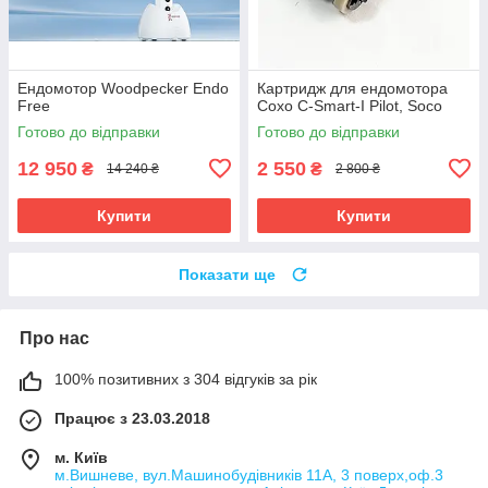
Eндомотор Woodpecker Endo
Картридж для ендомотора
Free
Coxo C-Smart-I Pilot, Soco
Готово до відправки
Готово до відправки
12 950
2 550
₴
₴
14 240 ₴
2 800 ₴
Купити
Купити
Показати ще
Про нас
100% позитивних з 304 відгуків за рік
Працює з 23.03.2018
м. Київ
м.Вишневе, вул.Машинобудівників 11А, 3 поверх,оф.3