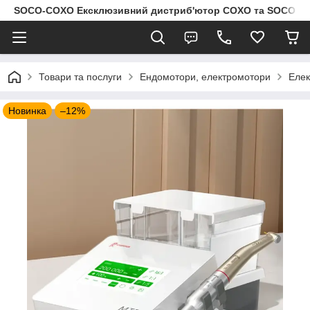
SOCO-COXO Ексклюзивний дистриб'ютор COXO та SOCO в Укр
Товари та послуги
Ендомотори, електромотори
Елек
Новинка
–12%