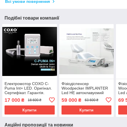
Всі умови повернення
Подібні товари компанії
Електромотор COXO C-
Фізіодіспенсер
Фізі
Puma Int+ LED. Оригінал.
Woodpecker IMPLANTER
Woo
Сертифікат. Гарантія.
Led НЕ автоклавуємий
Led 
мотор з підсвічуванням.
мото
17 000
59 000
69 
₴
₴
18 600 ₴
63 600 ₴
нако
підс
Купити
Купити
Акційні пропозиції та новинки