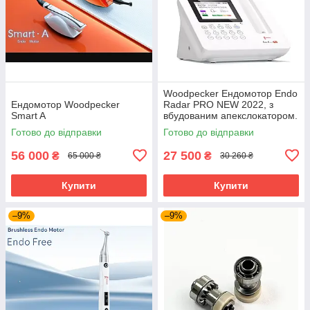
Woodpecker Ендомотор Endo
Ендомотор Woodpecker
Radar PRO NEW 2022, з
Smart A
вбудованим апекслокатором.
Сертифікат! Гарантія!
Готово до відправки
Готово до відправки
56 000
27 500
₴
₴
65 000 ₴
30 260 ₴
Купити
Купити
–9%
–9%