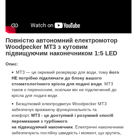
Повністю автономний електромотор
Woodpecker MT3 з кутовим
підвищуючим наконечником 1:5 LED
Опис:
MT3 — це окремий резервуар для води, тому
його
НЕ потрібно підключати до блоку вашого
стоматологічного крісла для подачі води
. MT3
також є переносним, оскільки він не підключений до
крісла для подачі води.
Безщітковий електродвигун Woodpecker MT3
забезпечує вражаючу функціональність та
комфорт.
MT3 - це доступний і розумний спосіб
перемикання з турбінного
на
підвищуючий
наконечник
. Електричні наконечники
забезпечують постійну швидкість і момент, що крутить,