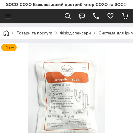
SOCO-COXO Ексклюзивний дистриб'ютор COXO та SOCO в Укр
Товари та послуги
Фізіодіспенсери
Система для ірига
–17%