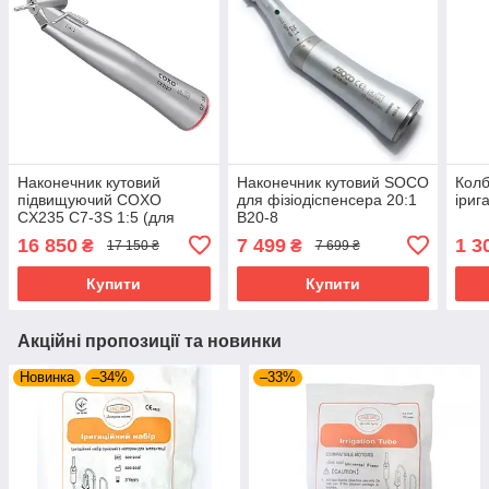
Наконечник кутовий
Наконечник кутовий SOCO
Колб
підвищуючий COXO
для фізіодіспенсера 20:1
іриг
CX235 C7-3S 1:5 (для
B20-8
фізіодіспенсера)
16 850
7 499
1 3
₴
₴
17 150 ₴
7 699 ₴
Купити
Купити
Акційні пропозиції та новинки
Новинка
–34%
–33%