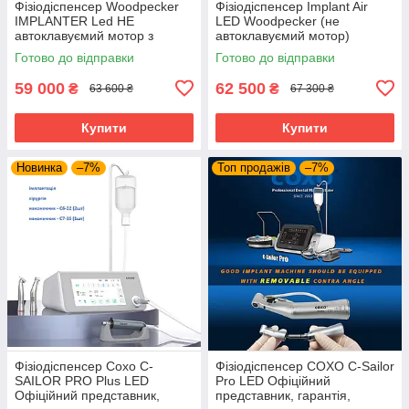
Фізіодіспенсер Woodpecker
Фізіодіспенсер Implant Air
IMPLANTER Led НЕ
LED Woodpecker (не
автоклавуємий мотор з
автоклавуємий мотор)
підсвічуванням.
Готово до відправки
Готово до відправки
59 000
62 500
₴
₴
63 600 ₴
67 300 ₴
Купити
Купити
Новинка
–7%
Топ продажів
–7%
Фізіодіспенсер Coxo C-
Фізіодіспенсер COXO C-Sailor
SAILOR PRO Plus LED
Pro LED Офіційний
Офіційний представник,
представник, гарантія,