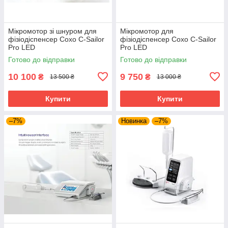
Мікромотор зі шнуром для
Мікромотор для
фізіодіспенсер Coxo C-Sailor
фізіодіспенсер Coxo C-Sailor
Pro LED
Pro LED
Готово до відправки
Готово до відправки
10 100
9 750
₴
₴
13 500 ₴
13 000 ₴
Купити
Купити
–7%
Новинка
–7%