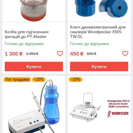
Ключ динамометричний для
Колба для під'ясенних
скалерів Woodpecker EMS
іригацій до PT-Master
TW-5L
Готово до відправки
Готово до відправки
1 300
450
₴
₴
1 450 ₴
500 ₴
Купити
Купити
Топ продажів
–10%
–10%