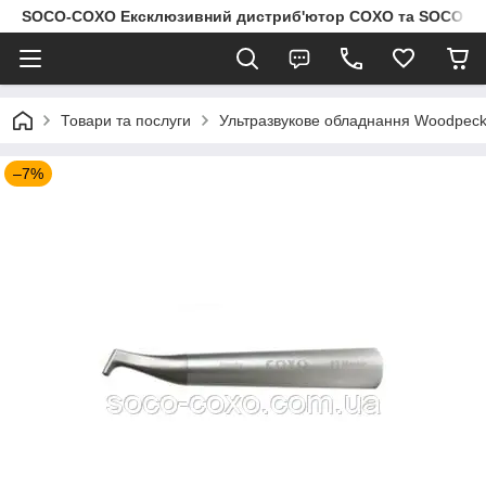
SOCO-COXO Ексклюзивний дистриб'ютор COXO та SOCO в Укр
Товари та послуги
Ультразвукове обладнання Woodpeck
–7%