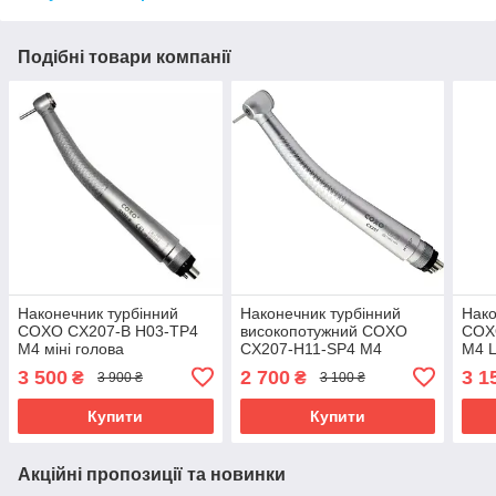
Подібні товари компанії
Наконечник турбінний
Наконечник турбінний
Нако
COXO CX207-B H03-TP4
високопотужний COXO
COX
M4 міні голова
CX207-H11-SP4 M4
M4 
3 500
2 700
3 1
₴
₴
3 900 ₴
3 100 ₴
Купити
Купити
Акційні пропозиції та новинки