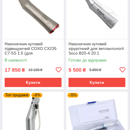
Наконечник кутовий
Наконечник кутовий
підвищуючий COXO CX235
хірургічний для імплантології
C7-5S 1:5 (для
Soco B20-4 20:1
фізіодиспенсера)
охолодження. Оригінал!
В наявності
Готово до відправки
17 850
5 500
₴
₴
19 100 ₴
5 850 ₴
Купити
Купити
Топ продажів
–6%
–5%