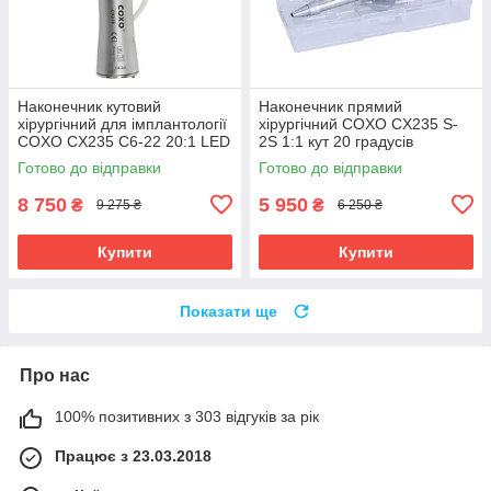
Наконечник кутовий
Наконечник прямий
хірургічний для імплантології
хірургічний COXO CX235 S-
COXO CX235 C6-22 20:1 LED
2S 1:1 кут 20 градусів
світло+охолодження.
Готово до відправки
Готово до відправки
Оригінал
8 750
5 950
₴
₴
9 275 ₴
6 250 ₴
Купити
Купити
Показати ще
Про нас
100% позитивних з 303 відгуків за рік
Працює з 23.03.2018