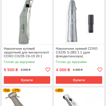
Наконечник кутовий
Наконечник прямий COXO
хірургічний для імплантології
CX235 S-2BS 1:1 (для
COXO CX235 C6-19 20:1
фізіодеспенсера)
охолодження. Оригінал!
Готово до відправки
Готово до відправки
5 500
4 000
₴
₴
6 000 ₴
4 300 ₴
Купити
Купити
Топ
–7%
–6%