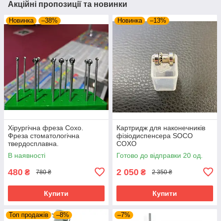
Акційні пропозиції та новинки
Новинка
–38%
Новинка
–13%
Хірургічна фреза Coxo.
Картридж для наконечників
Фреза стоматологічна
фізіодиспенсера SOCO
твердосплавна.
COXO
В наявності
Готово до відправки 20 од.
480
2 050
₴
₴
780 ₴
2 350 ₴
Купити
Купити
Топ продажів
–8%
–7%