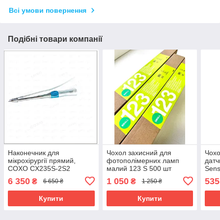
Всі умови повернення
Подібні товари компанії
Наконечник для
Чохол захисний для
Чохо
мікрохірургії прямий,
фотополімерних ламп
датч
COXO CX235S-2S2
малий 123 S 500 шт
Sens
6 350
1 050
535
₴
₴
6 650 ₴
1 250 ₴
Купити
Купити