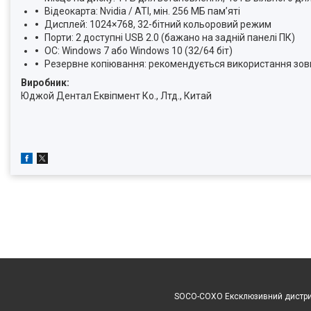
Відеокарта: Nvidia / ATI, мін. 256 МБ пам’яті
Дисплей: 1024×768, 32-бітний кольоровий режим
Порти: 2 доступні USB 2.0 (бажано на задній панелі ПК)
ОС: Windows 7 або Windows 10 (32/64 біт)
Резервне копіювання: рекомендується використання зовні
Виробник:
Юджой Дентал Еквіпмент Ко., Лтд., Китай