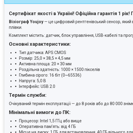
Сертифікат якості в Україні! Офіційна гарантія 1 рік
Візіограф Youjoy
— це цифровий рентгенівський сенсор, який 
плівки.
Комплект містить: датчик, блок управління, USB-кабелі та пр
Основні характеристики:
Тип датчика: APS CMOS
Розмір: 25,0 × 38,5 × 4,5 мм
Активна площа: 20 × 30 мм
Роздільна здатність: 1000 × 1500 пікселів
Глибина сірого: 16 біт (0~65536)
Напруга: 5,0 В
Інтерфейс: USB 2.0
Термін служби:
Очікуваний термін експлуатації — до 8 років або до 80 000 знім
Мінімальні вимоги до ПК:
Процесор: Intel 1,5 ГГц або вище
Оперативна пам’ять: від 4 ГБ
Місце на диску: 1 ГБ для встановлення, 40 ГБ вільного дл