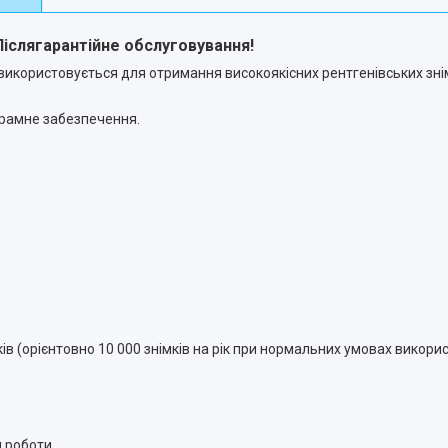
! Післягарантійне обслуговування!
використовується для отримання високоякісних рентгенівських знім
ограмне забезпечення.
ків (орієнтовно 10 000 знімків на рік при нормальних умовах викори
я роботи