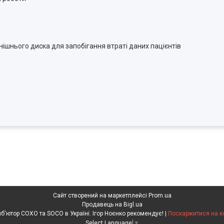
шнього диска для запобігання втраті даних пацієнтів
Сайт створений на маркетплейсі
Prom.ua
Продавець на Bigl.ua
SOCO-COXO Ексклюзивний дистриб'ютор COXO та SOCO в Україні. Ігор Ноєнко рекомендує! |
Поскаржитися на к
Select Language
▼