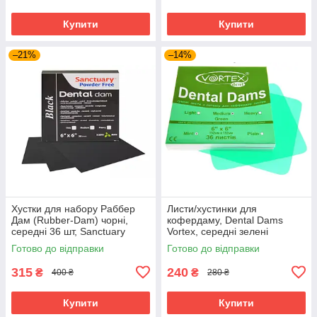
Купити
Купити
–21%
–14%
Хустки для набору Раббер
Листи/хустинки для
Дам (Rubber-Dam) чорні,
кофердаму, Dental Dams
середні 36 шт, Sanctuary
Vortex, середні зелені
Готово до відправки
Готово до відправки
315
240
₴
₴
400 ₴
280 ₴
Купити
Купити