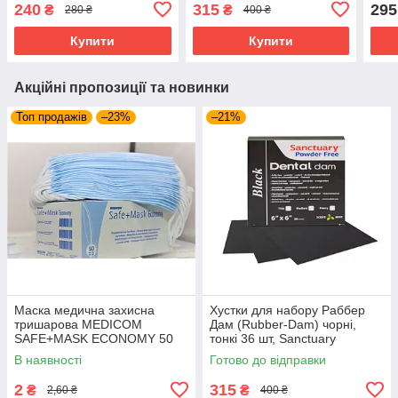
240
315
295
₴
₴
280 ₴
400 ₴
Купити
Купити
Акційні пропозиції та новинки
Топ продажів
–23%
–21%
Маска медична захисна
Хустки для набору Раббер
тришарова MEDICOM
Дам (Rubber-Dam) чорні,
SAFE+MASK ECONOMY 50
тонкі 36 шт, Sanctuary
шт./пач.
В наявності
Готово до відправки
2
315
₴
₴
2,60 ₴
400 ₴