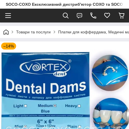
SOCO-COXO Ексклюзивний дистриб'ютор COXO та SOCO в Укр
Товари та послуги
Платки для коффердама, Медичні м
–14%