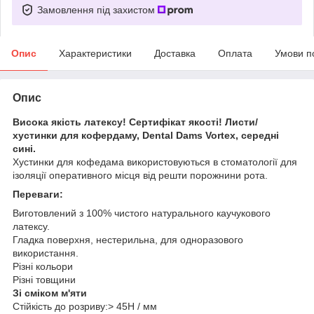
Замовлення під захистом
Опис
Характеристики
Доставка
Оплата
Умови п
Опис
Висока якість латексу! Сертифікат якості! Листи/
хустинки для кофердаму, Dental Dams Vortex, середні
сині.
Хустинки для кофедама використовуються в стоматології для
ізоляції оперативного місця від решти порожнини рота.
Переваги:
Виготовлений з 100% чистого натурального каучукового
латексу.
Гладка поверхня, нестерильна, для одноразового
використання.
Різні кольори
Різні товщини
Зі сміком м'яти
Стійкість до розриву:> 45Н / мм