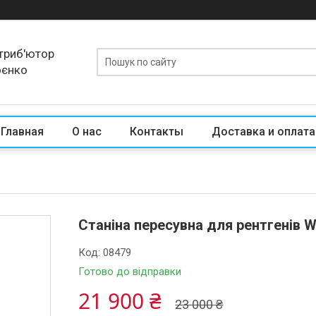
триб'ютор
оєнко
Главная
О нас
Контакты
Доставка и оплата
Станіна пересувна для рентгенів 
Код:
08479
Готово до відправки
21 900 ₴
23 000 ₴