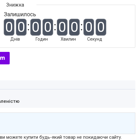
Залишилось
0
0
0
0
0
0
0
0
Днів
Годин
Хвилин
Секунд
вленістю
р ви можете купити будь-який товар не покидаючи сайту.