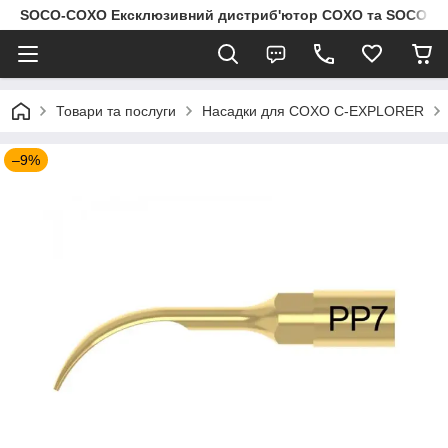
SOCO-COXO Ексклюзивний дистриб'ютор COXO та SOCO в Укр
Товари та послуги
Насадки для COXO C-EXPLORER
–9%