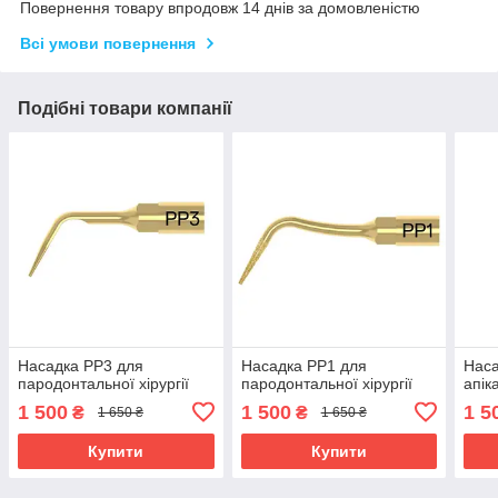
Повернення товару впродовж 14 днів за домовленістю
Всі умови повернення
Подібні товари компанії
Насадка PP3 для
Насадка PP1 для
Наса
пародонтальної хірургії
пародонтальної хірургії
апік
1 500
1 500
1 5
₴
₴
1 650 ₴
1 650 ₴
Купити
Купити