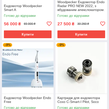
Woodpecker Ендомотор Endo
Ендомотор Woodpecker
Radar PRO NEW 2022, з
Smart A
вбудованим апекслокатором.
Сертифікат! Гарантія!
Готово до відправки
Готово до відправки
56 000
27 500
₴
₴
65 000 ₴
30 260 ₴
Купити
Купити
–9%
–9%
Eндомотор Woodpecker Endo
Картридж для ендомотора
Free
Coxo C-Smart-I Pilot, Soco
Готово до відправки
Готово до відправки