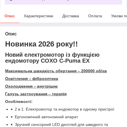
Опис
Характеристики
Доставка
Оплата
Умови п
Опис
Новинка 2026 року!!
Новий електромотор із функцією
ендомотору COXO C-Puma EX
Максимальна швидкість обертання – 200000 об/хв
Освітлення – фіброоптика
Охолодження – внутрішнє
Галузь застосування – терапія
Особливості:
2 в 1: Електромотор та ендомотор в одному пристрої
Ергономічний автономний апарат
Зручний сенсорний LED дисплей для швидкого та