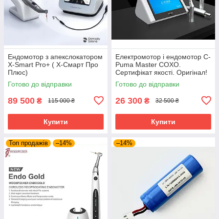
Ендомотор з апекслокатором
Електромотор і ендомотор C-
X-Smart Pro+ ( Х-Смарт Про
Puma Master COXO.
Плюс)
Сертифікат якості. Оригінал!
Готово до відправки
Готово до відправки
89 500
26 300
₴
₴
115 000 ₴
32 500 ₴
Купити
Купити
Топ продажів
–14%
–14%