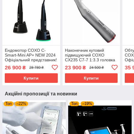
Ендомотор COXO C-
Наконечник кутовий
Обту
Smart-Mini AP+ NEW 2024
підвищуючий COXO
COXO
Офіціальний представник!
CX235 C7-7 1:3.3 головка
Офіц
Сертифікат! Гарантія!
45°
Укра
26 900
23 900
35 
₴
₴
28 780 ₴
24 500 ₴
гара
Купити
Купити
Акційні пропозиції та новинки
Топ
–22%
Топ
–19%