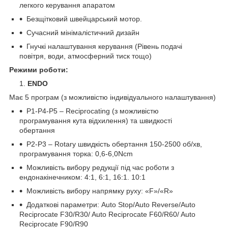
легкого керування апаратом
Безщітковий швейцарський мотор.
Сучасний мінімалістичний дизайн
Гнучкі налаштування керування (Рівень подачі
повітря, води, атмосферний тиск тощо)
Режими роботи:
1.
ENDO
Має 5 програм (з можливістю індивідуального налаштування)
Р1-P4-P5 – Reciprocating (з можливістю
програмування кута відхилення) та швидкості
обертання
Р2-P3 – Rotary швидкість обертання 150-2500 об/хв,
програмування торка: 0,6-6,0Ncm
Можливість вибору редукції під час роботи з
ендонакінечником: 4:1, 6:1, 16:1. 10:1
Можливість вибору напрямку руху: «F»/«R»
Додаткові параметри: Auto Stop/Auto Reverse/Auto
Reciprocate F30/R30/ Auto Reciprocate F60/R60/ Auto
Reciprocate F90/R90