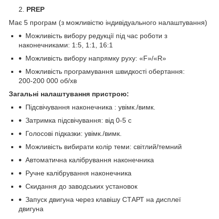
2.
PREP
Має 5 програм (з можливістю індивідуального налаштування)
Можливість вибору редукції під час роботи з
наконечниками: 1:5, 1:1, 16:1
Можливість вибору напрямку руху: «F»/«R»
Можливість програмування швидкості обертання:
200-200 000 об/хв
Загальні налаштування пристрою:
Підсвічування наконечника : увімк./вимк.
Затримка підсвічування: від 0-5 с
Голосові підказки: увімк./вимк.
Можливість вибирати колір теми: світлий/темний
Автоматична калібрування наконечника
Ручне калібрування наконечника
Скидання до заводських установок
Запуск двигуна через клавішу СТАРТ на дисплеї
двигуна