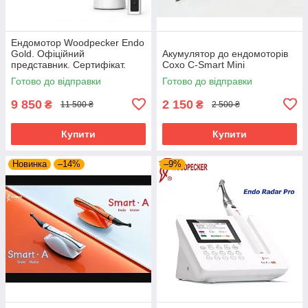
Ендомотор Woodpecker Endo
Gold. Офіційний
Акумулятор до ендомоторів
представник. Сертифікат.
Coxo C-Smart Mini
Гарантія 12 місяців! Сервіс.
Готово до відправки
Готово до відправки
9 850
2 150
₴
₴
11 500 ₴
2 500 ₴
Купити
Купити
Новинка
–14%
–9%