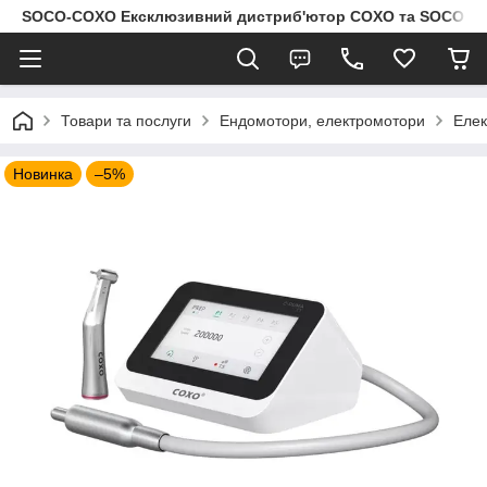
SOCO-COXO Ексклюзивний дистриб'ютор COXO та SOCO в Укр
Товари та послуги
Ендомотори, електромотори
Еле
Новинка
–5%