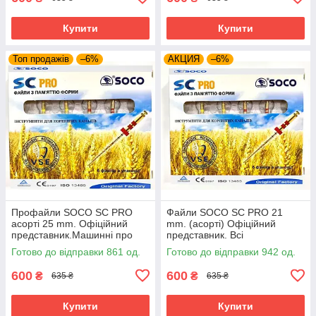
Купити
Купити
Топ продажів
–6%
АКЦИЯ
–6%
Профайли SOCO SC PRO
Файли SOCO SC PRO 21
асорті 25 mm. Офіційний
mm. (асорті) Офіційний
представник.Машинні про
представник. Всі
файли соко, файли coxo
розміри.Профайли соко coxo
Готово до відправки 861 од.
Готово до відправки 942 од.
600
600
₴
₴
635 ₴
635 ₴
Купити
Купити