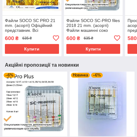
Файли SOCO SC PRO 21
Файли SOCO SC-PRO files
Про
mm. (асорті) Офіційний
2018 21 mm. (асорті)
асор
представник. Всі
Файли машинні соко
пред
розміри.Профайли соко
асорті
файл
600
600
580
₴
₴
635 ₴
635 ₴
coxo
Купити
Купити
Акційні пропозиції та новинки
–6%
Новинка
–6%