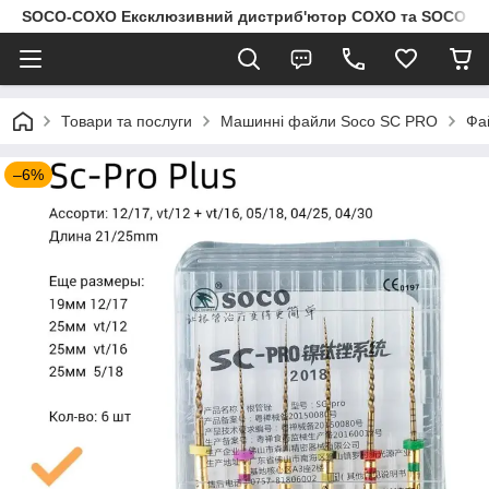
SOCO-COXO Ексклюзивний дистриб'ютор COXO та SOCO в Укр
Товари та послуги
Машинні файли Soco SC PRO
Фа
–6%