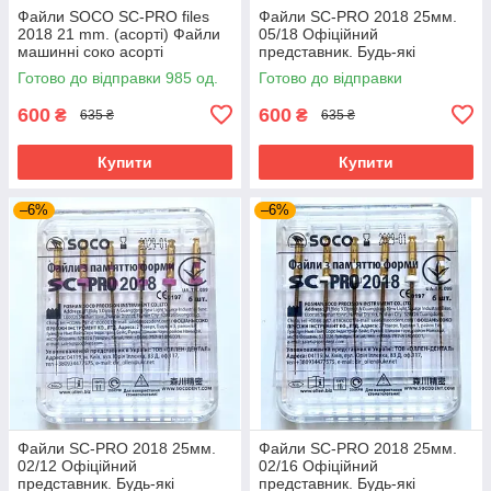
Файли SOCO SC-PRO files
Файли SC-PRO 2018 25мм.
2018 21 mm. (асорті) Файли
05/18 Офіційний
машинні соко асорті
представник. Будь-які
розміри завжди в наявності.
Готово до відправки 985 од.
Готово до відправки
600
600
₴
₴
635 ₴
635 ₴
Купити
Купити
–6%
–6%
Файли SC-PRO 2018 25мм.
Файли SC-PRO 2018 25мм.
02/12 Офіційний
02/16 Офіційний
представник. Будь-які
представник. Будь-які