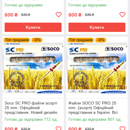
розміри завжди в наявності.
розміри завжди в наявності.
Готово до відправки
Готово до відправки
600
600
₴
₴
635 ₴
635 ₴
Купити
Купити
Топ продажів
–6%
Топ продажів
–6%
Soco SC PRO файли асорті
Файли SOCO SC PRO 25
25 mm. Офіційний
mm. (асорті) Офіційний
представник. Новий дизайн.
представник в Україні. Всі
Усі розміри.Про файли соко
розміри. Профайли соко
Готово до відправки 772 од.
Готово до відправки 807 од.
coxo профалы
600
600
₴
₴
635 ₴
635 ₴