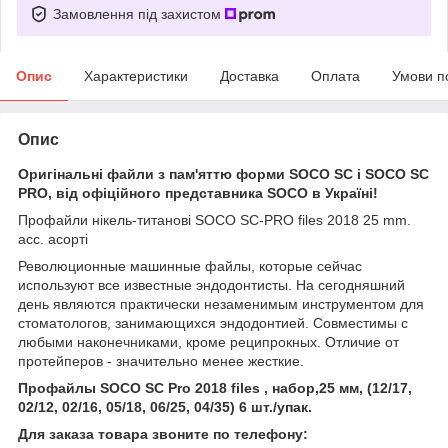
Замовлення під захистом
Опис
Характеристики
Доставка
Оплата
Умови п
Опис
Оригінальні файли з пам'яттю форми SOCO SC і SOCO SC
PRO, від офіційного представника SOCO в Україні!
Профайли нікель-титанові SOCO SC-PRO files 2018 25 mm.
асс. асорті
Революционные машинные файлы, которые сейчас
используют все известные эндодонтисты. На сегодняшний
день являются практически незаменимым инструментом для
стоматологов, занимающихся эндодонтией. Совместимы с
любыми наконечниками, кроме реципрокных. Отличие от
протейперов - значительно менее жесткие.
Профайлы SOCO SC Pro 2018 files , набор,25 мм, (12/17,
02/12, 02/16, 05/18, 06/25, 04/35) 6 шт./упак.
Для заказа товара звоните по телефону: