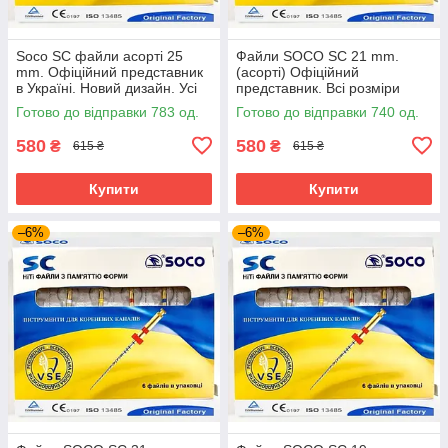
Soco SC файли асорті 25
Файли SOCO SC 21 mm.
mm. Офіційний представник
(асорті) Офіційний
в Україні. Новий дизайн. Усі
представник. Всі розміри
розміри. Про файли соко
завжди в
Готово до відправки 783 од.
Готово до відправки 740 од.
coxo
наявності.Профайли соко
coxo
580
580
₴
₴
615 ₴
615 ₴
Купити
Купити
–6%
–6%