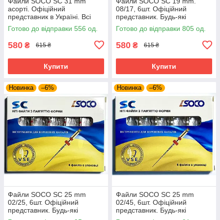
Файли SOCO SC 31 mm
Файли SOCO SC 19 mm.
асорті. Офіційний
08/17, 6шт. Офіційний
представник в Україні. Всі
представник. Будь-які
розміри. Профайли соко
розміри завжди в наявності.
Готово до відправки 556 од.
Готово до відправки 805 од.
Сертифікат!
580
580
₴
₴
615 ₴
615 ₴
Купити
Купити
Новинка
–6%
Новинка
–6%
Файли SOCO SC 25 mm
Файли SOCO SC 25 mm
02/25, 6шт. Офіційний
02/45, 6шт. Офіційний
представник. Будь-які
представник. Будь-які
розміри завжди в наявності.
розміри завжди в наявності.