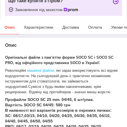
Що таке купити з Пром?
Замовлення під захистом
Опис
Характеристики
Доставка
Оплата
Умови п
Опис
Оригінальні файли з пам'яттю форми SOCO SC і SOCO SC
PRO, від офіційного представника SOCO в Україні!
Революційні
машинні файли
, які зараз використовують всі відомі
ендодонтисти. На сьогоднішній день є практично незамінним
інструментом для стоматологів, які займаються
эндодонтией.Сумісні з будь-якими наконечниками, крім
реципрокних. Відміну від протейперов - значно менш жорсткі.
Профайли SOCO SC 25 mm. 04/45, 6 шт/упак.
Вартість SOCO SC 04/45: 580 грн
В наявності всі варіантів розмірів в окремих пачках:
SC: 08/17,03/15, 04/10, 04/20, 04/25, 04/30, 04/35, 04/10,
04/40, 04/45, 04/50, 04/55
PRO: 08/17, 02/19, 04/20, 04/25, 04/30, 04/35, 06/25