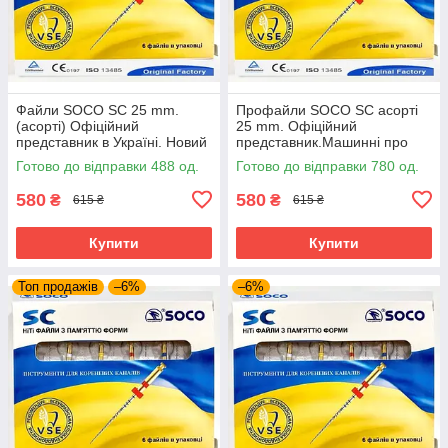
Файли SOCO SC 25 mm.
Профайли SOCO SC асорті
(асорті) Офіційний
25 mm. Офіційний
представник в Україні. Новий
представник.Машинні про
дизайн. Всі розміри.
файли соко, файли coxo
Готово до відправки 488 од.
Готово до відправки 780 од.
Профайли соко
580
580
₴
₴
615 ₴
615 ₴
Купити
Купити
Топ продажів
–6%
–6%