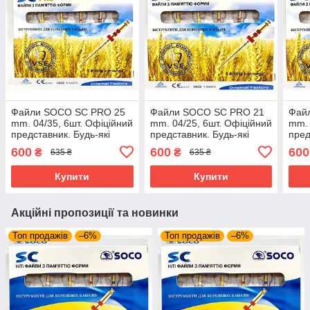
Файли SOCO SC PRO 25
Файли SOCO SC PRO 21
Фай
mm. 04/35, 6шт. Офіційний
mm. 04/25, 6шт. Офіційний
mm. 
представник. Будь-які
представник. Будь-які
пред
розміри завжди в
розміри завжди в
розм
600
600
600
₴
₴
635 ₴
635 ₴
наявності.
наявності.
наяв
Купити
Купити
Акційні пропозиції та новинки
Топ продажів
–6%
Топ продажів
–6%