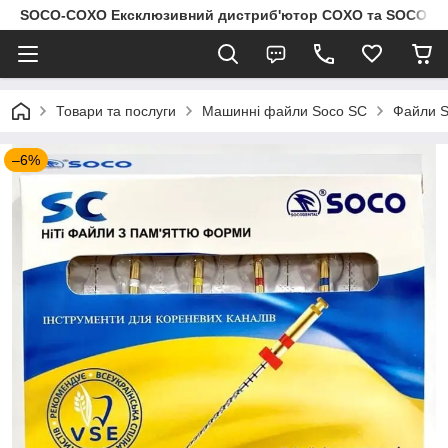
SOCO-COXO Ексклюзивний дистриб'ютор COXO та SOCO в Укр
Товари та послуги
Машинні файли Soco SC
Файли S
–6%