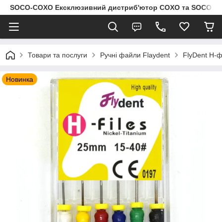
SOCO-COXO Ексклюзивний дистриб'ютор COXO та SOCO в Укр
Товари та послуги
Ручні файли Flaydent
FlyDent H-
Новинка