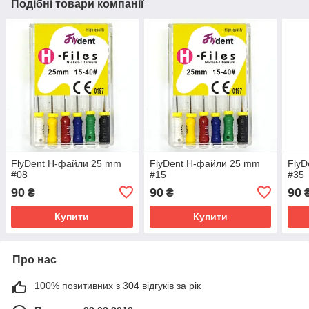
Подібні товари компанії
FlyDent H-файли 25 mm
FlyDent H-файли 25 mm
FlyD
#08
#15
#35
90
90
90
₴
₴
Купити
Купити
Про нас
100% позитивних з 304 відгуків за рік