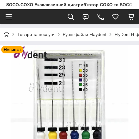
SOCO-COXO Ексклюзивний дистриб'ютор COXO та SOCO в Укр
Товари та послуги
Ручні файли Flaydent
FlyDent H-
Новинка